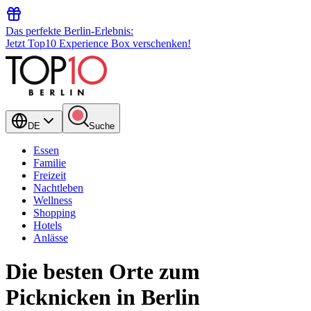
Das perfekte Berlin-Erlebnis:
Jetzt Top10 Experience Box verschenken!
DE
Suche
Essen
Familie
Freizeit
Nachtleben
Wellness
Shopping
Hotels
Anlässe
Die besten Orte zum
Picknicken in Berlin