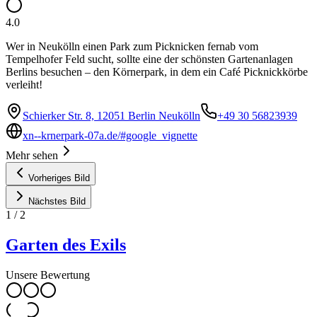
4.0
Wer in Neukölln einen Park zum Picknicken fernab vom
Tempelhofer Feld sucht, sollte eine der schönsten Gartenanlagen
Berlins besuchen – den Körnerpark, in dem ein Café Picknickkörbe
verleiht!
Schierker Str. 8, 12051 Berlin Neukölln
+49 30 56823939
xn--krnerpark-07a.de/#google_vignette
Mehr sehen
Vorheriges Bild
Nächstes Bild
1
/
2
Garten des Exils
Unsere Bewertung