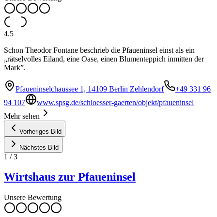
4.5
Schon Theodor Fontane beschrieb die Pfaueninsel einst als ein
„rätselvolles Eiland, eine Oase, einen Blumenteppich inmitten der
Mark”.
Pfaueninselchaussee 1, 14109 Berlin Zehlendorf
+49 331 96
94 107
www.spsg.de/schloesser-gaerten/objekt/pfaueninsel
Mehr sehen
Vorheriges Bild
Nächstes Bild
1
/
3
Wirtshaus zur Pfaueninsel
Unsere Bewertung