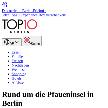
Das perfekte Berlin-Erlebnis:
Jetzt Top10 Experience Box verschenken!
DE
Suche
Essen
Familie
Freizeit
Nachtleben
Wellness
Shopping
Hotels
Anlässe
Rund um die Pfaueninsel in
Berlin