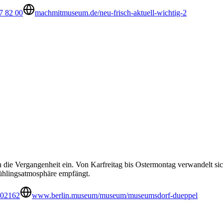
7 82 00
machmitmuseum.de/neu-frisch-aktuell-wichtig-2
n die Vergangenheit ein. Von Karfreitag bis Ostermontag verwandelt sic
hlingsatmosphäre empfängt.
002162
www.berlin.museum/museum/museumsdorf-dueppel