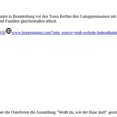
ten in Brandenburg vor den Toren Berlins ihre Galopprennsaison mit d
und Familien gleichermaßen abholt.
930
www.hoppegarten.com/?utm_source=gmb-website-button&u
die Osterferien die Ausstellung "Weißt du, wie der Hase läuft" gezei