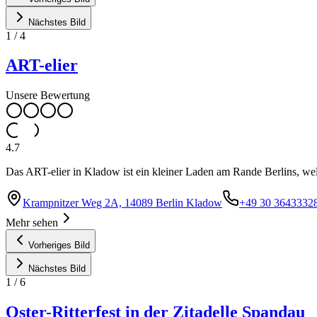
Nächstes Bild
1
/
4
ART-elier
Unsere Bewertung
4.7
Das ART-elier in Kladow ist ein kleiner Laden am Rande Berlins, welc
Krampnitzer Weg 2A, 14089 Berlin Kladow
+49 30 3643332
Mehr sehen
Vorheriges Bild
Nächstes Bild
1
/
6
Oster-Ritterfest in der Zitadelle Spandau