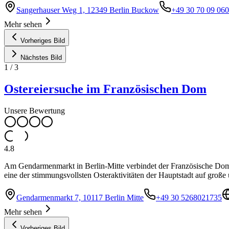
Sangerhauser Weg 1, 12349 Berlin Buckow
+49 30 70 09 060
Mehr sehen
Vorheriges Bild
Nächstes Bild
1
/
3
Ostereiersuche im Französischen Dom
Unsere Bewertung
4.8
Am Gendarmenmarkt in Berlin-Mitte verbindet der Französische Dom
eine der stimmungsvollsten Osteraktivitäten der Hauptstadt auf große
Gendarmenmarkt 7, 10117 Berlin Mitte
+49 30 5268021735
Mehr sehen
Vorheriges Bild