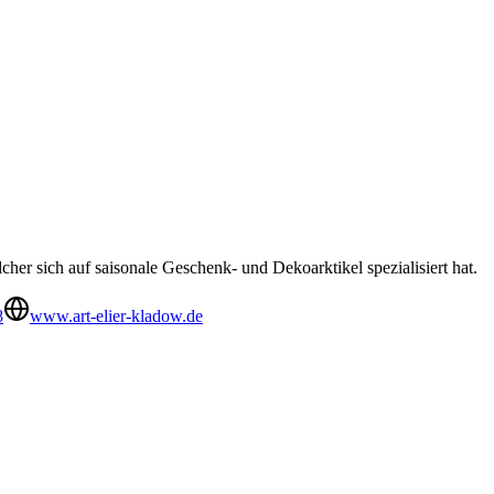
her sich auf saisonale Geschenk- und Dekoarktikel spezialisiert hat.
8
www.art-elier-kladow.de