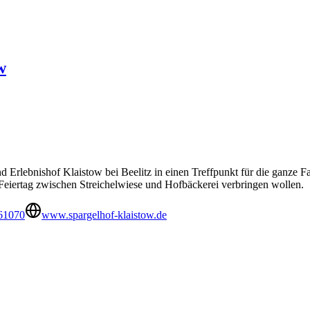
w
d Erlebnishof Klaistow bei Beelitz in einen Treffpunkt für die ganze
eiertag zwischen Streichelwiese und Hofbäckerei verbringen wollen.
61070
www.spargelhof-klaistow.de