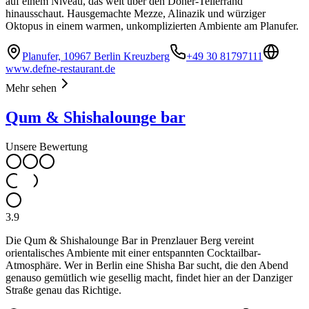
auf einem Niveau, das weit über den Döner-Tellerrand
hinausschaut. Hausgemachte Mezze, Alinazik und würziger
Oktopus in einem warmen, unkomplizierten Ambiente am Planufer.
Planufer, 10967 Berlin Kreuzberg
+49 30 81797111
www.defne-restaurant.de
Mehr sehen
Qum & Shishalounge bar
Unsere Bewertung
3.9
Die Qum & Shishalounge Bar in Prenzlauer Berg vereint
orientalisches Ambiente mit einer entspannten Cocktailbar-
Atmosphäre. Wer in Berlin eine Shisha Bar sucht, die den Abend
genauso gemütlich wie gesellig macht, findet hier an der Danziger
Straße genau das Richtige.