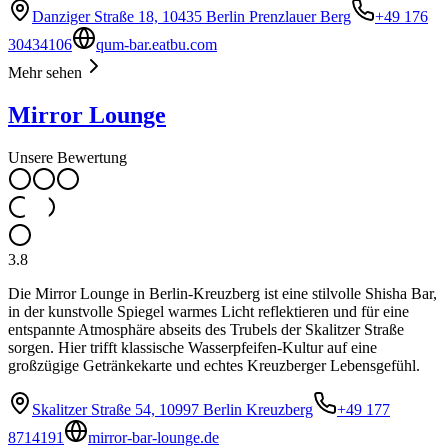
Danziger Straße 18, 10435 Berlin Prenzlauer Berg
+49 176
30434106
qum-bar.eatbu.com
Mehr sehen
Mirror Lounge
Unsere Bewertung
3.8
Die Mirror Lounge in Berlin-Kreuzberg ist eine stilvolle Shisha Bar,
in der kunstvolle Spiegel warmes Licht reflektieren und für eine
entspannte Atmosphäre abseits des Trubels der Skalitzer Straße
sorgen. Hier trifft klassische Wasserpfeifen-Kultur auf eine
großzügige Getränkekarte und echtes Kreuzberger Lebensgefühl.
Skalitzer Straße 54, 10997 Berlin Kreuzberg
+49 177
8714191
mirror-bar-lounge.de