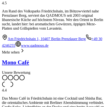
4.5
Am Rand des Volksparks Friedrichshain, im Bötzowviertel nahe
Prenzlauer Berg, serviert das QADMOUS seit 2003 original
libanesische Küche auf höchstem Niveau. Wer den Orient in Berlin
sucht, landet hier: bei aromatischen Gewürzen, üppigen Meze-
Platten und Grillspießen vom Lavastein.
Am Friedrichshain 1, 10407 Berlin Prenzlauer Berg
+49 30
4246255
www.qadmous.de
Mehr sehen
Mono Café
Unsere Bewertung
4.4
Das Mono Café in Friedrichshain ist eine Cocktail und Shisha Bar,
die orientalisches Ambiente mit Berliner Abendstimmung verbindet.
Große Sofas, Lichteffekte an der Decke und eine breite Auswahl an