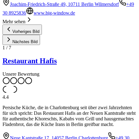
Joachim-Friedrich-Straße 49, 10711 Berlin Wilmersdorf
+49
30 8925836
www.big-window.de
Mehr sehen
Vorheriges Bild
Nächstes Bild
1
/
7
Restaurant Hafis
Unsere Bewertung
4.4
Persische Küche, die in Charlottenburg seit über zwei Jahrzehnten
für sich spricht: Das Restaurant Hafis an der Neuen Kantstraße steht
für authentische Khoreschts, Kababs vom Grill und hausgemachtes
Fladenbrot, das die Küche Irans in Berlin greifbar macht.
Neue Kantstraße 17, 14057 Berlin Charlottenburg
+49 30