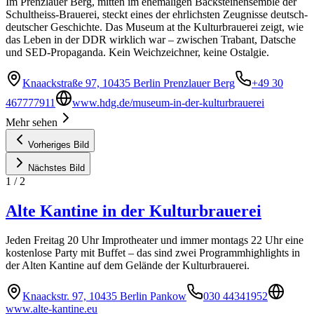
Im Prenzlauer Berg, mitten im ehemaligen Backsteinensemble der
Schultheiss-Brauerei, steckt eines der ehrlichsten Zeugnisse deutsch-
deutscher Geschichte. Das Museum at the Kulturbrauerei zeigt, wie
das Leben in der DDR wirklich war – zwischen Trabant, Datsche
und SED-Propaganda. Kein Weichzeichner, keine Ostalgie.
Knaackstraße 97, 10435 Berlin Prenzlauer Berg
+49 30
467777911
www.hdg.de/museum-in-der-kulturbrauerei
Mehr sehen
Vorheriges Bild
Nächstes Bild
1
/
2
Alte Kantine in der Kulturbrauerei
Jeden Freitag 20 Uhr Improtheater und immer montags 22 Uhr eine
kostenlose Party mit Buffet – das sind zwei Programmhighlights in
der Alten Kantine auf dem Gelände der Kulturbrauerei.
Knaackstr. 97, 10435 Berlin Pankow
030 44341952
www.alte-kantine.eu