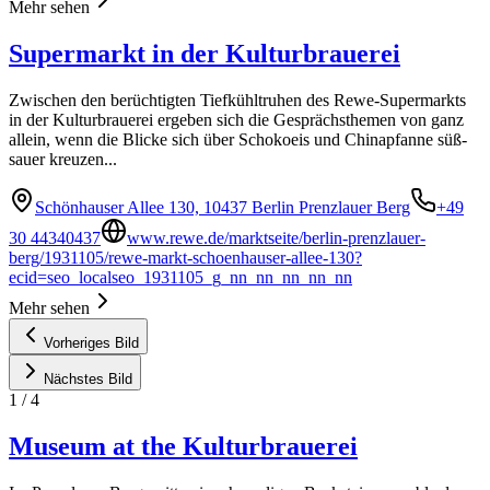
Mehr sehen
Supermarkt in der Kulturbrauerei
Zwischen den berüchtigten Tiefkühltruhen des Rewe-Supermarkts
in der Kulturbrauerei ergeben sich die Gesprächsthemen von ganz
allein, wenn die Blicke sich über Schokoeis und Chinapfanne süß-
sauer kreuzen...
Schönhauser Allee 130, 10437 Berlin Prenzlauer Berg
+49
30 44340437
www.rewe.de/marktseite/berlin-prenzlauer-
berg/1931105/rewe-markt-schoenhauser-allee-130?
ecid=seo_localseo_1931105_g_nn_nn_nn_nn_nn
Mehr sehen
Vorheriges Bild
Nächstes Bild
1
/
4
Museum at the Kulturbrauerei