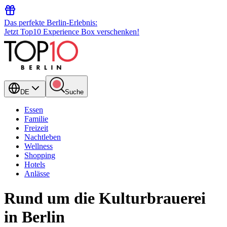
Das perfekte Berlin-Erlebnis:
Jetzt Top10 Experience Box verschenken!
DE
Suche
Essen
Familie
Freizeit
Nachtleben
Wellness
Shopping
Hotels
Anlässe
Rund um die Kulturbrauerei
in Berlin