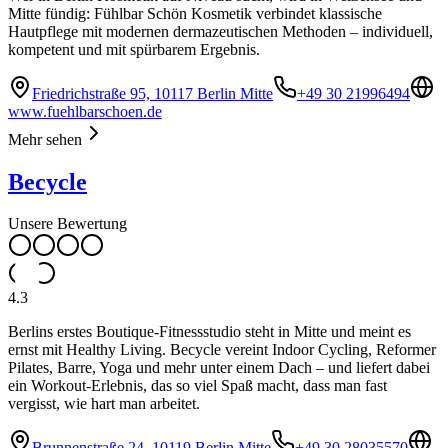
Mitte fündig: Fühlbar Schön Kosmetik verbindet klassische
Hautpflege mit modernen dermazeutischen Methoden – individuell,
kompetent und mit spürbarem Ergebnis.
Friedrichstraße 95, 10117 Berlin Mitte
+49 30 21996494
www.fuehlbarschoen.de
Mehr sehen
Becycle
Unsere Bewertung
4.3
Berlins erstes Boutique-Fitnessstudio steht in Mitte und meint es
ernst mit Healthy Living. Becycle vereint Indoor Cycling, Reformer
Pilates, Barre, Yoga und mehr unter einem Dach – und liefert dabei
ein Workout-Erlebnis, das so viel Spaß macht, dass man fast
vergisst, wie hart man arbeitet.
Brunnenstraße 24, 10119 Berlin Mitte
+49 30 28035570