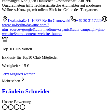
ehemaligen Königlich Dänischen Gesandtschaft. Auf 260
Quadratmetern trifft neoklassizistische Architektur auf modernes
Wellness-Konzept, mit tollem Blick ins Grüne des Tiergartens.
Drakestraße 1, 10787 Berlin Grunewald
+49 30 3117220
www.so-berlin-das-stue.com/?
utm_source=google&utm_medium=organic&utm_campaign=gmb-
website&utm_content=website_button
Top10 Club Vorteil
Exklusiv für Top10 Club Mitglieder
Wertigkeit ~ 15 €
Jetzt Mitglied werden
Mehr sehen
Fräulein Schneider
Unsere Bewertung