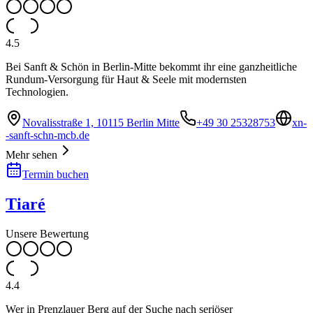
4.5
Bei Sanft & Schön in Berlin-Mitte bekommt ihr eine ganzheitliche
Rundum-Versorgung für Haut & Seele mit modernsten
Technologien.
Novalisstraße 1, 10115 Berlin Mitte
+49 30 25328753
xn-
-sanft-schn-mcb.de
Mehr sehen
Termin buchen
Tiaré
Unsere Bewertung
4.4
Wer in Prenzlauer Berg auf der Suche nach seriöser