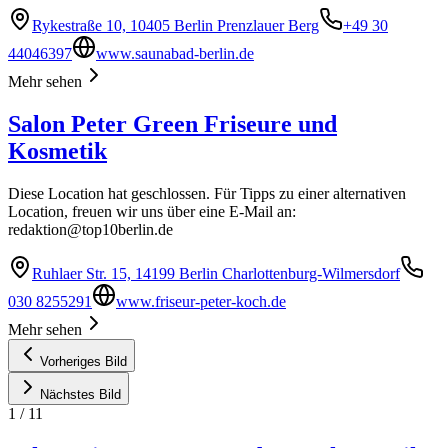
Rykestraße 10, 10405 Berlin Prenzlauer Berg
+49 30
44046397
www.saunabad-berlin.de
Mehr sehen
Salon Peter Green Friseure und
Kosmetik
Diese Location hat geschlossen. Für Tipps zu einer alternativen
Location, freuen wir uns über eine E-Mail an:
redaktion@top10berlin.de
Ruhlaer Str. 15, 14199 Berlin Charlottenburg-Wilmersdorf
030 8255291
www.friseur-peter-koch.de
Mehr sehen
Vorheriges Bild
Nächstes Bild
1
/
11