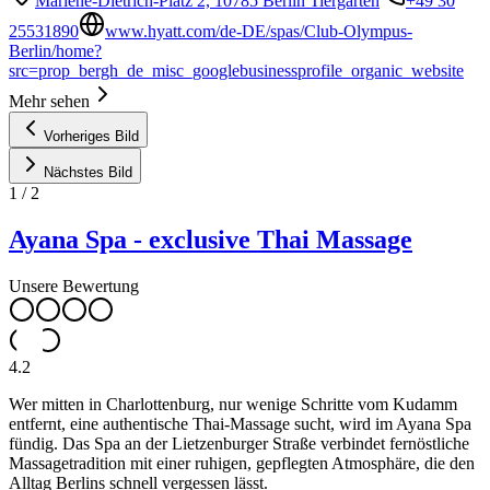
Marlene-Dietrich-Platz 2, 10785 Berlin Tiergarten
+49 30
25531890
www.hyatt.com/de-DE/spas/Club-Olympus-
Berlin/home?
src=prop_bergh_de_misc_googlebusinessprofile_organic_website
Mehr sehen
Vorheriges Bild
Nächstes Bild
1
/
2
Ayana Spa - exclusive Thai Massage
Unsere Bewertung
4.2
Wer mitten in Charlottenburg, nur wenige Schritte vom Kudamm
entfernt, eine authentische Thai-Massage sucht, wird im Ayana Spa
fündig. Das Spa an der Lietzenburger Straße verbindet fernöstliche
Massagetradition mit einer ruhigen, gepflegten Atmosphäre, die den
Alltag Berlins schnell vergessen lässt.