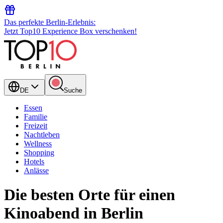
Das perfekte Berlin-Erlebnis:
Jetzt Top10 Experience Box verschenken!
DE
Suche
Essen
Familie
Freizeit
Nachtleben
Wellness
Shopping
Hotels
Anlässe
Die besten Orte für einen
Kinoabend in Berlin