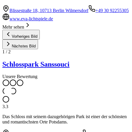
Blissestraße 18, 10713 Berlin Wilmersdorf
+49 30 92255305
www.eva-lichtspiele.de
Mehr sehen
Vorheriges Bild
Nächstes Bild
1
/
2
Schlosspark Sanssouci
Unsere Bewertung
3.3
Das Schloss mit seinem dazugehörigen Park ist einer der schönsten
und romantischsten Orte Potsdams.