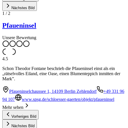
Nächstes Bild
1
/
2
Pfaueninsel
Unsere Bewertung
4.5
Schon Theodor Fontane beschrieb die Pfaueninsel einst als ein
„rätselvolles Eiland, eine Oase, einen Blumenteppich inmitten der
Mark”.
Pfaueninselchaussee 1, 14109 Berlin Zehlendorf
+49 331 96
94 107
www.spsg.de/schloesser-gaerten/objekt/pfaueninsel
Mehr sehen
Vorheriges Bild
Nächstes Bild