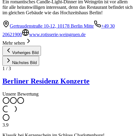
Ein romantisches Candle-Light-Dinner im Weingrün ist vor allem
für alle heiratswilligen interessant, denn das Restaurant befindet sich
im gleichen Gebäude wie das Hochzeitshaus Berlin!
Gertraudenstraße 10-12, 10178 Berlin Mitte
+49 30
20621900
www.rotisserie-weingruen.de
Mehr sehen
Vorheriges Bild
Nächstes Bild
1
/
3
Berliner Residenz Konzerte
Unsere Bewertung
3.9
Klassik bei Kerzenschein im Schloss Charlottenburg!