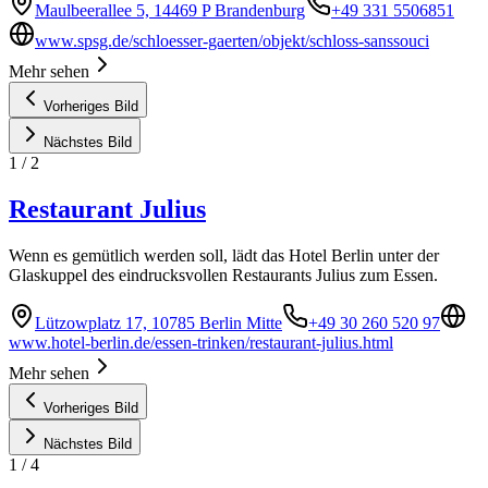
Maulbeerallee 5, 14469 P Brandenburg
+49 331 5506851
www.spsg.de/schloesser-gaerten/objekt/schloss-sanssouci
Mehr sehen
Vorheriges Bild
Nächstes Bild
1
/
2
Restaurant Julius
Wenn es gemütlich werden soll, lädt das Hotel Berlin unter der
Glaskuppel des eindrucksvollen Restaurants Julius zum Essen.
Lützowplatz 17, 10785 Berlin Mitte
+49 30 260 520 97
www.hotel-berlin.de/essen-trinken/restaurant-julius.html
Mehr sehen
Vorheriges Bild
Nächstes Bild
1
/
4