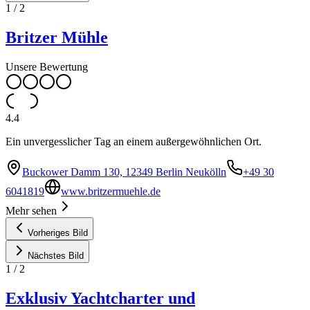
1
/
2
Britzer Mühle
Unsere Bewertung
4.4
Ein unvergesslicher Tag an einem außergewöhnlichen Ort.
Buckower Damm 130, 12349 Berlin Neukölln
+49 30
6041819
www.britzermuehle.de
Mehr sehen
Vorheriges Bild
Nächstes Bild
1
/
2
Exklusiv Yachtcharter und