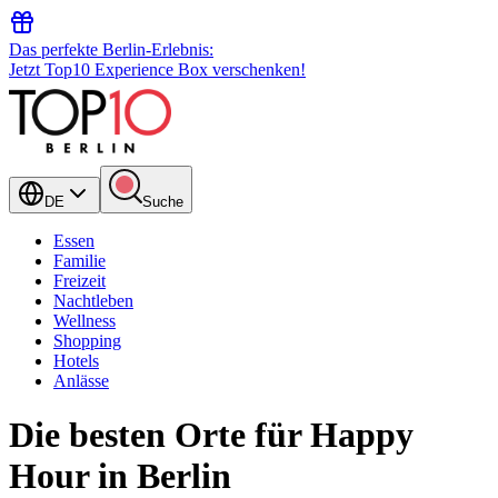
Das perfekte Berlin-Erlebnis:
Jetzt Top10 Experience Box verschenken!
DE
Suche
Essen
Familie
Freizeit
Nachtleben
Wellness
Shopping
Hotels
Anlässe
Die besten Orte für Happy
Hour in Berlin