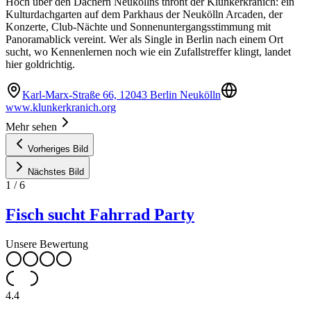
Hoch über den Dächern Neuköllns thront der Klunkerkranich: ein
Kulturdachgarten auf dem Parkhaus der Neukölln Arcaden, der
Konzerte, Club-Nächte und Sonnenuntergangsstimmung mit
Panoramablick vereint. Wer als Single in Berlin nach einem Ort
sucht, wo Kennenlernen noch wie ein Zufallstreffer klingt, landet
hier goldrichtig.
Karl-Marx-Straße 66, 12043 Berlin Neukölln
www.klunkerkranich.org
Mehr sehen
Vorheriges Bild
Nächstes Bild
1
/
6
Fisch sucht Fahrrad Party
Unsere Bewertung
4.4