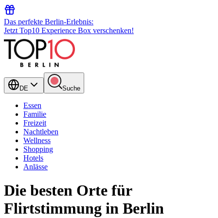
Das perfekte Berlin-Erlebnis:
Jetzt Top10 Experience Box verschenken!
DE
Suche
Essen
Familie
Freizeit
Nachtleben
Wellness
Shopping
Hotels
Anlässe
Die besten Orte für
Flirtstimmung in Berlin