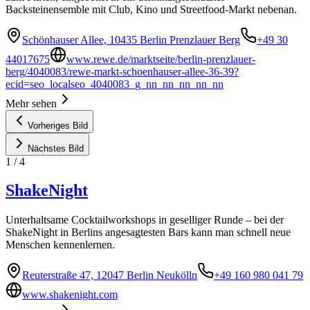
Backsteinensemble mit Club, Kino und Streetfood-Markt nebenan.
Schönhauser Allee, 10435 Berlin Prenzlauer Berg
+49 30
44017675
www.rewe.de/marktseite/berlin-prenzlauer-
berg/4040083/rewe-markt-schoenhauser-allee-36-39?
ecid=seo_localseo_4040083_g_nn_nn_nn_nn_nn
Mehr sehen
Vorheriges Bild
Nächstes Bild
1
/
4
ShakeNight
Unterhaltsame Cocktailworkshops in geselliger Runde – bei der
ShakeNight in Berlins angesagtesten Bars kann man schnell neue
Menschen kennenlernen.
Reuterstraße 47, 12047 Berlin Neukölln
+49 160 980 041 79
www.shakenight.com