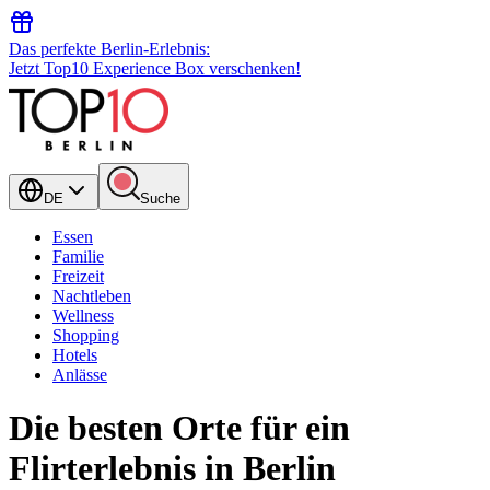
Das perfekte Berlin-Erlebnis:
Jetzt Top10 Experience Box verschenken!
DE
Suche
Essen
Familie
Freizeit
Nachtleben
Wellness
Shopping
Hotels
Anlässe
Die besten Orte für ein
Flirterlebnis in Berlin