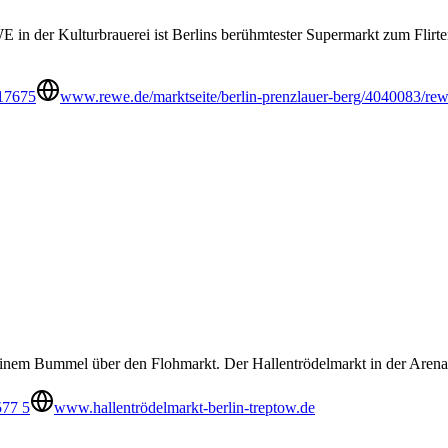
WE in der Kulturbrauerei ist Berlins berühmtester Supermarkt zum Flirt
17675
www.rewe.de/marktseite/berlin-prenzlauer-berg/4040083/rew
einem Bummel über den Flohmarkt. Der Hallentrödelmarkt in der Arena 
577 5
www.hallentrödelmarkt-berlin-treptow.de