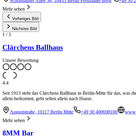
Schönhauser Allee 36, 10435 Berlin Prenzlauer Berg
+49 30 
Mehr sehen
Vorheriges Bild
Nächstes Bild
1
/
3
Clärchens Ballhaus
Unsere Bewertung
4.4
Seit 1913 steht das Clärchens Ballhaus in Berlin-Mitte für das, was
allein herkommt, geht selten allein nach Hause.
Auguststraße, 10117 Berlin Mitte
+49 30 400698100
www.c
Mehr sehen
8MM Bar