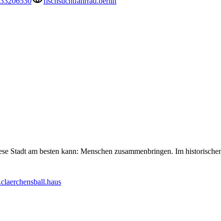
233206530
fischsuchtfahrrad.berlin
 diese Stadt am besten kann: Menschen zusammenbringen. Im historischen
laerchensball.haus