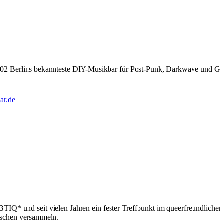
002 Berlins bekannteste DIY-Musikbar für Post-Punk, Darkwave und Ga
r.de
IQ* und seit vielen Jahren ein fester Treffpunkt im queerfreundlichen
uschen versammeln.