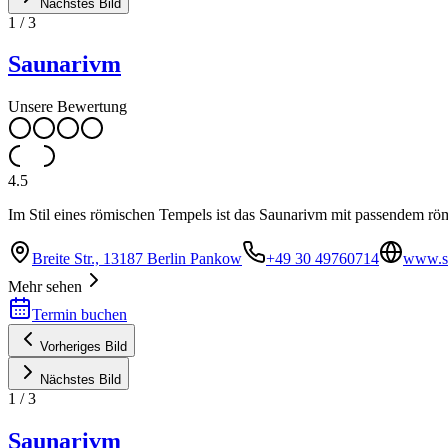
Nächstes Bild
1
/
3
Saunarivm
Unsere Bewertung
4.5
Im Stil eines römischen Tempels ist das Saunarivm mit passendem rö
Breite Str., 13187 Berlin Pankow
+49 30 49760714
www.s
Mehr sehen
Termin buchen
Vorheriges Bild
Nächstes Bild
1
/
3
Saunarivm