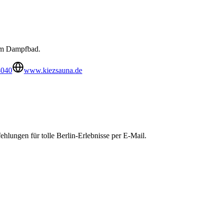
nem Dampfbad.
4040
www.kiezsauna.de
hlungen für tolle Berlin-Erlebnisse per E-Mail.