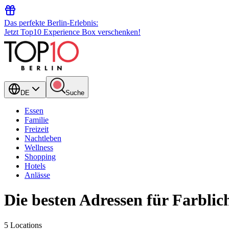
Das perfekte Berlin-Erlebnis:
Jetzt Top10 Experience Box verschenken!
DE
Suche
Essen
Familie
Freizeit
Nachtleben
Wellness
Shopping
Hotels
Anlässe
Die besten Adressen für Farblich
5 Locations