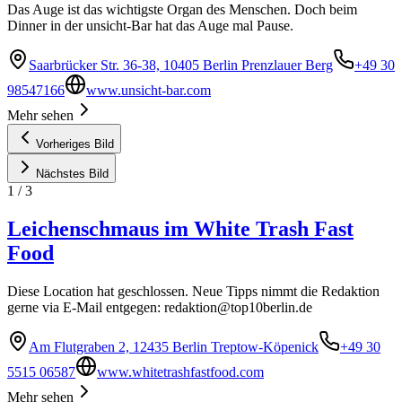
Das Auge ist das wichtigste Organ des Menschen. Doch beim
Dinner in der unsicht-Bar hat das Auge mal Pause.
Saarbrücker Str. 36-38, 10405 Berlin Prenzlauer Berg
+49 30
98547166
www.unsicht-bar.com
Mehr sehen
Vorheriges Bild
Nächstes Bild
1
/
3
Leichenschmaus im White Trash Fast
Food
Diese Location hat geschlossen. Neue Tipps nimmt die Redaktion
gerne via E-Mail entgegen:
redaktion@top10berlin.de
Am Flutgraben 2, 12435 Berlin Treptow-Köpenick
+49 30
5515 06587
www.whitetrashfastfood.com
Mehr sehen