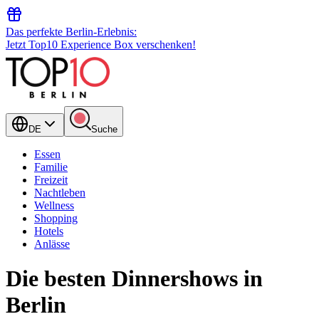
Das perfekte Berlin-Erlebnis:
Jetzt Top10 Experience Box verschenken!
DE
Suche
Essen
Familie
Freizeit
Nachtleben
Wellness
Shopping
Hotels
Anlässe
Die besten Dinnershows in
Berlin