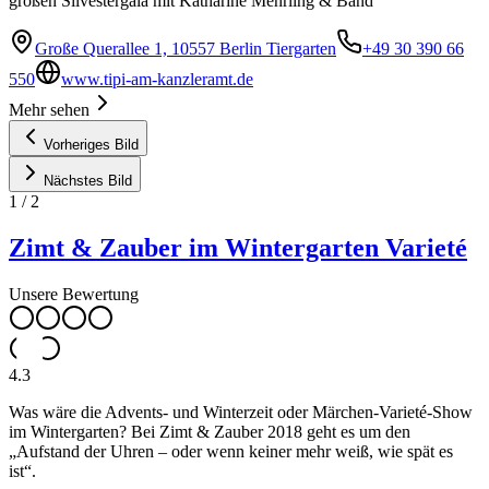
großen Silvestergala mit Katharine Mehrling & Band
Große Querallee 1, 10557 Berlin Tiergarten
+49 30 390 66
550
www.tipi-am-kanzleramt.de
Mehr sehen
Vorheriges Bild
Nächstes Bild
1
/
2
Zimt & Zauber im Wintergarten Varieté
Unsere Bewertung
4.3
Was wäre die Advents- und Winterzeit oder Märchen-Varieté-Show
im Wintergarten? Bei Zimt & Zauber 2018 geht es um den
„Aufstand der Uhren – oder wenn keiner mehr weiß, wie spät es
ist“.