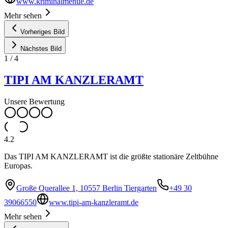
www.kriminalmenue.de
Mehr sehen
Vorheriges Bild
Nächstes Bild
1
/
4
TIPI AM KANZLERAMT
Unsere Bewertung
4.2
Das TIPI AM KANZLERAMT ist die größte stationäre Zeltbühne
Europas.
Große Querallee 1, 10557 Berlin Tiergarten
+49 30
39066550
www.tipi-am-kanzleramt.de
Mehr sehen