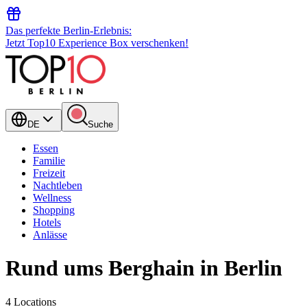
Das perfekte Berlin-Erlebnis:
Jetzt Top10 Experience Box verschenken!
DE
Suche
Essen
Familie
Freizeit
Nachtleben
Wellness
Shopping
Hotels
Anlässe
Rund ums Berghain in Berlin
4 Locations