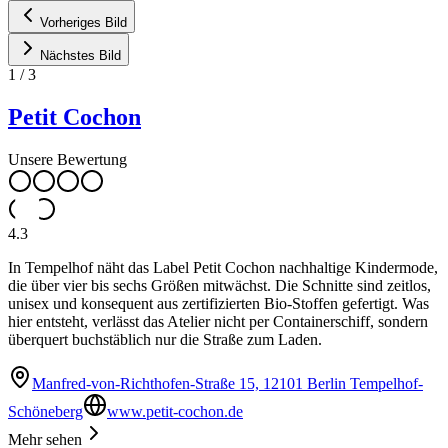
Vorheriges Bild
Nächstes Bild
1
/
3
Petit Cochon
Unsere Bewertung
4.3
In Tempelhof näht das Label Petit Cochon nachhaltige Kindermode,
die über vier bis sechs Größen mitwächst. Die Schnitte sind zeitlos,
unisex und konsequent aus zertifizierten Bio-Stoffen gefertigt. Was
hier entsteht, verlässt das Atelier nicht per Containerschiff, sondern
überquert buchstäblich nur die Straße zum Laden.
Manfred-von-Richthofen-Straße 15, 12101 Berlin Tempelhof-
Schöneberg
www.petit-cochon.de
Mehr sehen