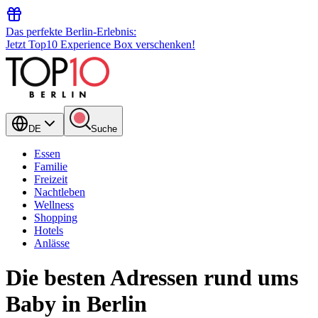
Das perfekte Berlin-Erlebnis:
Jetzt Top10 Experience Box verschenken!
DE
Suche
Essen
Familie
Freizeit
Nachtleben
Wellness
Shopping
Hotels
Anlässe
Die besten Adressen rund ums
Baby in Berlin