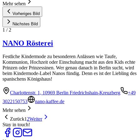
Mehr sehen
Vorheriges Bild
Nächstes Bild
1
/
2
NANO Rösterei
Festliche Kindermode zu besonderen Anlässen wie Taufe,
Kommunion, Hochzeit oder Einschulung macht aus den Kids echte
Prinzen oder Prinzessinen. Wer genau danach in Berlin sucht, wird
beim Kindermode-Label Nanos fündig. Denn es ist der Liebling des
spanischens Königshaus!
Charlottenstr. 1, 10969 Berlin Friedrichshain-Kreuzberg
+49
3022150753
nano-kaffee.de
Mehr sehen
Zurück
1
2
Weiter
Stay in touch!