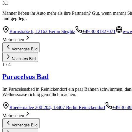
3.1
Männer lieben ihr Auto mehr als ihre Partnerin? Gut, wenn man(n) Sin
und gepflegt.
Bornstraße 6, 12163 Berlin Steglitz
+49 30 81827071
www.
Mehr sehen
Vorheriges Bild
Nächstes Bild
1
/
4
Paracelsus Bad
Im Paracelsusbad in Reinickendorf ein paar Bahnen schwimmen, danac
Wellnessoase richtig gemütlich machen.
Roedernallee 200-204, 13407 Berlin Reinickendorf
+49 30 49
Mehr sehen
Vorheriges Bild