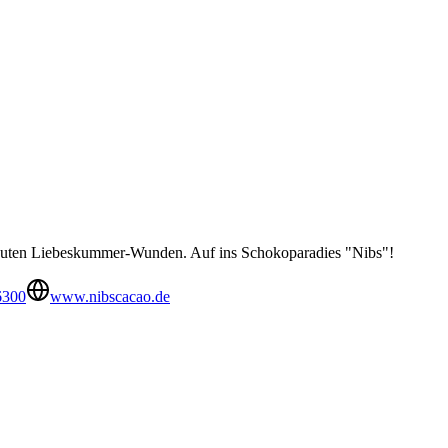
i akuten Liebeskummer-Wunden. Auf ins Schokoparadies "Nibs"!
6300
www.nibscacao.de