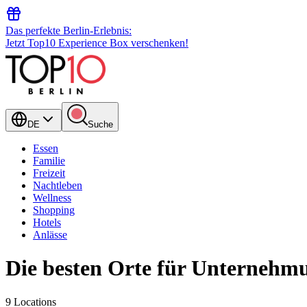
Das perfekte Berlin-Erlebnis:
Jetzt Top10 Experience Box verschenken!
DE
Suche
Essen
Familie
Freizeit
Nachtleben
Wellness
Shopping
Hotels
Anlässe
Die besten Orte für Unternehmun
9 Locations