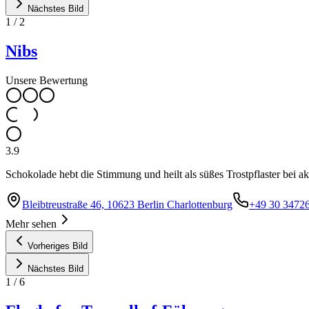
Nächstes Bild
1
/
2
Nibs
Unsere Bewertung
3.9
Schokolade hebt die Stimmung und heilt als süßes Trostpflaster be
Bleibtreustraße 46, 10623 Berlin Charlottenburg
+49 30 3472
Mehr sehen
Vorheriges Bild
Nächstes Bild
1
/
6