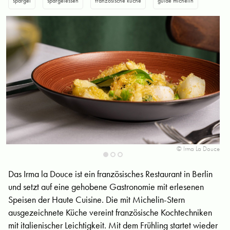
spargel
spargelessen
französische küche
guide michelin
uce
© Irma La Douce
Das Irma la Douce ist ein französisches Restaurant in Berlin
und setzt auf eine gehobene Gastronomie mit erlesenen
Speisen der Haute Cuisine. Die mit Michelin-Stern
ausgezeichnete Küche vereint französische Kochtechniken
mit italienischer Leichtigkeit. Mit dem Frühling startet wieder