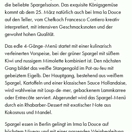
die beliebte Spargelsaison. Das exquisite Königsgemüse
kommt ab dem 25. März natürlich auch bei Irma la Douce
auf den Teller, vom Chefkoch Francesco Contiero kreativ
interpretiert, mit intensiven Geschmacksnoten und der
gewohnt hohen Qualität.
Das edle 4-Gänge-Menü startet mit einer kulinarisch
verfeinerten Vorspeise, bei der grüner Spargel mit süßem
Kiwi und nussigem Mimolette kombiniert ist. Den nächsten
Gang bildet das weiße Stangengold im Pot-au-feu mit
gebeiztem Eigelb. Der Hauptgang, bestehend aus weißem
Spargel, Kartoffeln und einer klassischen Sauce Hollandaise,
wird wahlweise mit Loup-de-mer, gebackenem Lammkarree
oder Entrecôte serviert. Abgerundet wird das Spargel-Menü
durch ein Rhabarber-Dessert mit exotischer Note aus
Kokosnuss und Mandel.
Spargel essen in Berlin gelingt im Irma la Douce auf
höchstem Niveau und mit einer passenden Weinbegleitung,