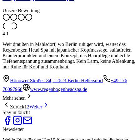
Unsere Bewertung
4.1
Weit draußen in Mahlsdorf, wo Berlin ruhiger wird, wartet das
Regenbogen Head Spa mit japanischer Kopfmassage, sulfatfreien
Kräuterprodukten und einem Konzept, das Haarpflege und echte
Tiefenentspannung zusammenbringt. Kein Lärm, keine Ablenkung,
nur Ruhe für Kopf und Kopfhaut.
Hönower Straße 184, 12623 Berlin Hellersdorf
+49 176
76097968
www.regenbogenheadspa.de
Mehr sehen
Zurück
1
2
Weiter
Stay in touch!
Newsletter
Melde Dich für den Top10-Newsletter an und erhalte die besten