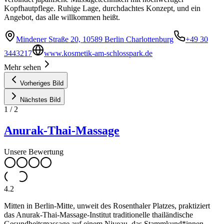
Kopfhautpflege. Ruhige Lage, durchdachtes Konzept, und ein
Angebot, das alle willkommen heißt.
Mindener Straße 20, 10589 Berlin Charlottenburg
+49 30
3443217
www.kosmetik-am-schlosspark.de
Mehr sehen
Vorheriges Bild
Nächstes Bild
1
/
2
Anurak-Thai-Massage
Unsere Bewertung
4.2
Mitten in Berlin-Mitte, unweit des Rosenthaler Platzes, praktiziert
das Anurak-Thai-Massage-Institut traditionelle thailändische
Gesundheitsmassage auf einem Niveau, das Stammkund*innen