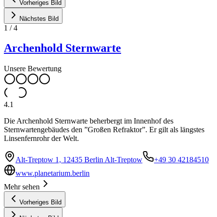
Vorheriges Bild
Nächstes Bild
1
/
4
Archenhold Sternwarte
Unsere Bewertung
4.1
Die Archenhold Sternwarte beherbergt im Innenhof des
Sternwartengebäudes den ”Großen Refraktor”. Er gilt als längstes
Linsenfernrohr der Welt.
Alt-Treptow 1, 12435 Berlin Alt-Treptow
+49 30 42184510
www.planetarium.berlin
Mehr sehen
Vorheriges Bild