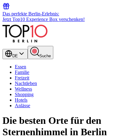
Das perfekte Berlin-Erlebnis:
Jetzt Top10 Experience Box verschenken!
DE
Suche
Essen
Familie
Freizeit
Nachtleben
Wellness
Shopping
Hotels
Anlässe
Die besten Orte für den
Sternenhimmel in Berlin