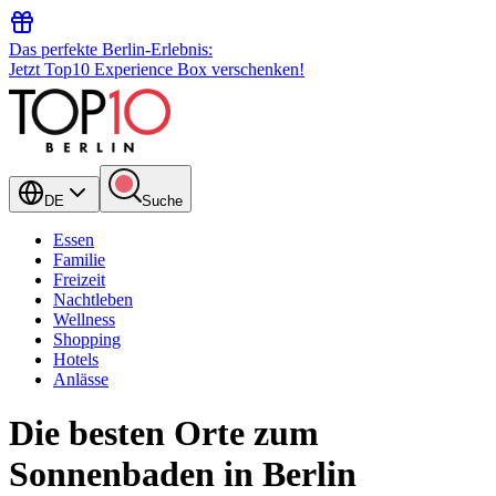
Das perfekte Berlin-Erlebnis:
Jetzt Top10 Experience Box verschenken!
DE
Suche
Essen
Familie
Freizeit
Nachtleben
Wellness
Shopping
Hotels
Anlässe
Die besten Orte zum
Sonnenbaden in Berlin