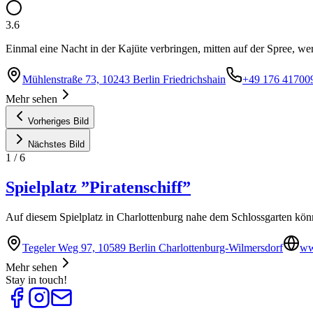
3.6
Einmal eine Nacht in der Kajüte verbringen, mitten auf der Spree, we
Mühlenstraße 73, 10243 Berlin Friedrichshain
+49 176 41700
Mehr sehen
Vorheriges Bild
Nächstes Bild
1
/
6
Spielplatz ”Piratenschiff”
Auf diesem Spielplatz in Charlottenburg nahe dem Schlossgarten könne
Tegeler Weg 97, 10589 Berlin Charlottenburg-Wilmersdorf
www
Mehr sehen
Stay in touch!