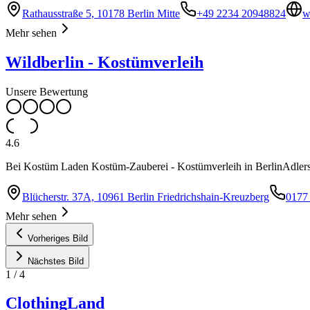
Rathausstraße 5, 10178 Berlin Mitte
+49 2234 20948824
w
Mehr sehen
Wildberlin - Kostümverleih
Unsere Bewertung
4.6
Bei Kostüm Laden Kostüm-Zauberei - Kostümverleih in BerlinAdlersho
Blücherstr. 37A, 10961 Berlin Friedrichshain-Kreuzberg
0177
Mehr sehen
Vorheriges Bild
Nächstes Bild
1
/
4
ClothingLand