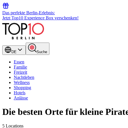
Das perfekte Berlin-Erlebnis:
Jetzt Top10 Experience Box verschenken!
DE
Suche
Essen
Familie
Freizeit
Nachtleben
Wellness
Shopping
Hotels
Anlässe
Die besten Orte für kleine Pirat
5 Locations