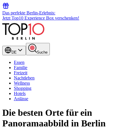
Das perfekte Berlin-Erlebnis:
Jetzt Top10 Experience Box verschenken!
DE
Suche
Essen
Familie
Freizeit
Nachtleben
Wellness
Shopping
Hotels
Anlässe
Die besten Orte für ein
Panoramaabbild in Berlin