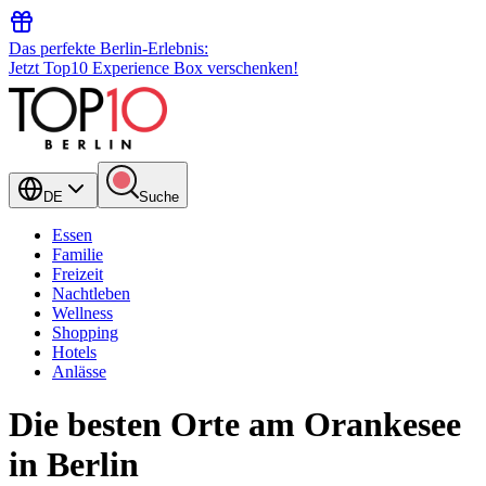
Das perfekte Berlin-Erlebnis:
Jetzt Top10 Experience Box verschenken!
DE
Suche
Essen
Familie
Freizeit
Nachtleben
Wellness
Shopping
Hotels
Anlässe
Die besten Orte am Orankesee
in Berlin