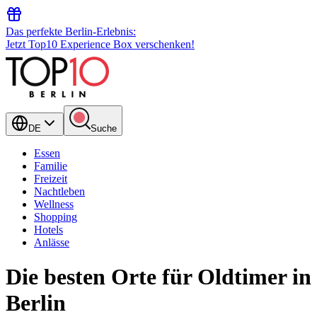
Das perfekte Berlin-Erlebnis:
Jetzt Top10 Experience Box verschenken!
DE
Suche
Essen
Familie
Freizeit
Nachtleben
Wellness
Shopping
Hotels
Anlässe
Die besten Orte für Oldtimer in
Berlin