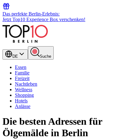
Das perfekte Berlin-Erlebnis:
Jetzt Top10 Experience Box verschenken!
DE
Suche
Essen
Familie
Freizeit
Nachtleben
Wellness
Shopping
Hotels
Anlässe
Die besten Adressen für
Ölgemälde in Berlin