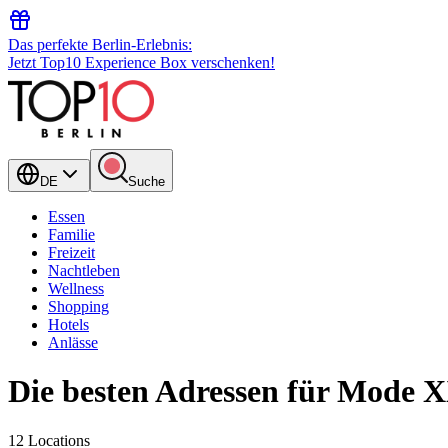
Das perfekte Berlin-Erlebnis:
Jetzt Top10 Experience Box verschenken!
DE
Suche
Essen
Familie
Freizeit
Nachtleben
Wellness
Shopping
Hotels
Anlässe
Die besten Adressen für Mode X
12 Locations