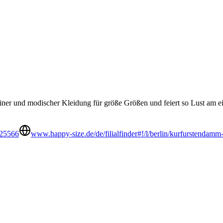
niner und modischer Kleidung für größe Größen und feiert so Lust am e
625566
www.happy-size.de/de/filialfinder#!/l/berlin/kurfurstendam