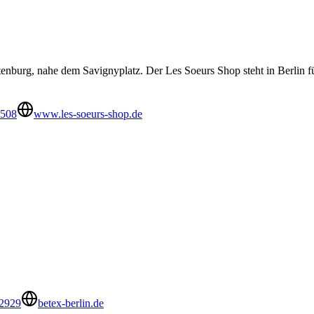
enburg, nahe dem Savignyplatz. Der Les Soeurs Shop steht in Berlin für
4508
www.les-soeurs-shop.de
2929
betex-berlin.de