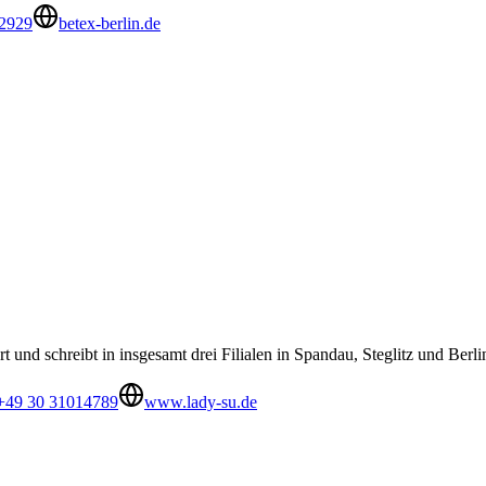
2929
betex-berlin.de
 und schreibt in insgesamt drei Filialen in Spandau, Steglitz und Berl
+49 30 31014789
www.lady-su.de