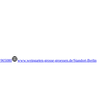
1965080
www.weingarten-grosse-groessen.de/Standort-Berlin