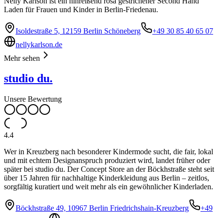
Nelly Karlson ist ein hinreißend rosa gestrichener Second Hand
Laden für Frauen und Kinder in Berlin-Friedenau.
Isoldestraße 5, 12159 Berlin Schöneberg
+49 30 85 40 65 07
nellykarlson.de
Mehr sehen
studio du.
Unsere Bewertung
4.4
Wer in Kreuzberg nach besonderer Kindermode sucht, die fair, lokal
und mit echtem Designanspruch produziert wird, landet früher oder
später bei studio du. Der Concept Store an der Böckhstraße steht seit
über 15 Jahren für nachhaltige Kinderkleidung aus Berlin – zeitlos,
sorgfältig kuratiert und weit mehr als ein gewöhnlicher Kinderladen.
Böckhstraße 49, 10967 Berlin Friedrichshain-Kreuzberg
+49