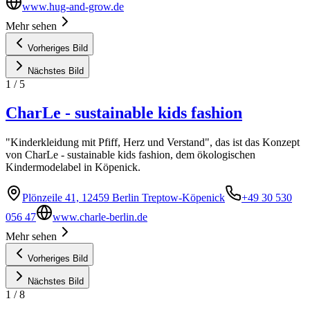
www.hug-and-grow.de
Mehr sehen
Vorheriges Bild
Nächstes Bild
1
/
5
CharLe - sustainable kids fashion
"Kinderkleidung mit Pfiff, Herz und Verstand", das ist das Konzept
von CharLe - sustainable kids fashion, dem ökologischen
Kindermodelabel in Köpenick.
Plönzeile 41, 12459 Berlin Treptow-Köpenick
+49 30 530
056 47
www.charle-berlin.de
Mehr sehen
Vorheriges Bild
Nächstes Bild
1
/
8