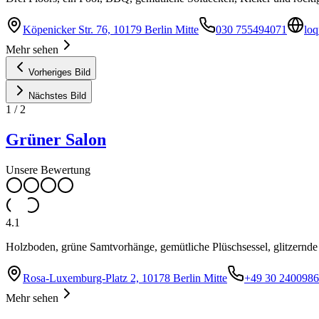
Köpenicker Str. 76, 10179 Berlin Mitte
030 755494071
loq
Mehr sehen
Vorheriges Bild
Nächstes Bild
1
/
2
Grüner Salon
Unsere Bewertung
4.1
Holzboden, grüne Samtvorhänge, gemütliche Plüschsessel, glitzernde K
Rosa-Luxemburg-Platz 2, 10178 Berlin Mitte
+49 30 240098
Mehr sehen