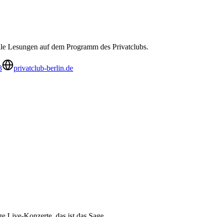
rile Lesungen auf dem Programm des Privatclubs.
8
privatclub-berlin.de
e Live-Konzerte, das ist das Sage.