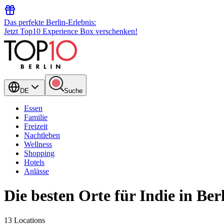
Das perfekte Berlin-Erlebnis:
Jetzt Top10 Experience Box verschenken!
DE
Suche
Essen
Familie
Freizeit
Nachtleben
Wellness
Shopping
Hotels
Anlässe
Die besten Orte für Indie in Ber
13 Locations