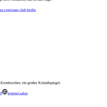
uz.com/sage-club-berlin
ronleuchter, ein großer Kristallspiegel.
69
gruener.salon