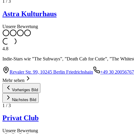
1
/
3
Astra Kulturhaus
Unsere Bewertung
4.8
Indie-Stars wie ”The Subways”, ”Death Cab for Cutie”, ”The Whites
Revaler Str. 99, 10245 Berlin Friedrichshain
+49 30 20056767
Mehr sehen
Vorheriges Bild
Nächstes Bild
1
/
3
Privat Club
Unsere Bewertung