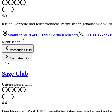
4.5
Kleine Konzerte und feuchtfröhliche Partys stehen genauso wie skur
Skalitzer Str. 85-86, 10997 Berlin Kreuzberg
+49 30 3552259
Mehr sehen
Vorheriges Bild
Nächstes Bild
1
/
5
Sage Club
Unsere Bewertung
4.4
Drei Floors, ein Pool, BBQ, gemütliche Sofaecken, Kicker und rockig