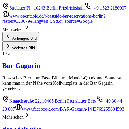
Stralauer Pl., 10243 Berlin Friedrichshain
+49 1523 2180907
www.opentable.de/r/eastside-bar-reservations-berlin?
restref=323679&lang=en-US&ot_source=Google
Mehr sehen
Vorheriges Bild
Nächstes Bild
1
/
2
Bar Gagarin
Russisches Bier vom Fass, Blini mit Mandel-Quark und Sonne satt
kann man in der Nähe vom Kollwitzplatz in der Bar Gagarin
genießen.
Knaackstraße 22, 10405 Berlin Prenzlauer Berg
+49 30 44
28 807
www.facebook.com/BAR-Gagarin-1443769255884593
Mehr sehen