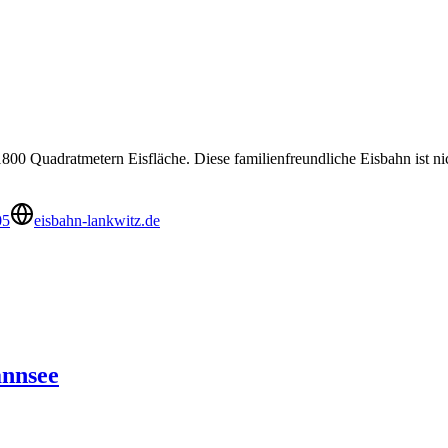
1800 Quadratmetern Eisfläche. Diese familienfreundliche Eisbahn ist nic
05
eisbahn-lankwitz.de
annsee