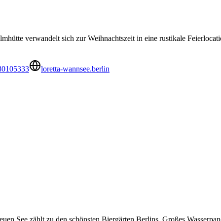
hütte verwandelt sich zur Weihnachtszeit in eine rustikale Feierlocat
80105333
loretta-wannsee.berlin
euen See zählt zu den schönsten Biergärten Berlins. Großes Wasserpa