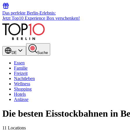
Das perfekte Berlin-Erlebnis:
Jetzt Top10 Experience Box verschenken!
DE
Suche
Essen
Familie
Freizeit
Nachtleben
Wellness
Shopping
Hotels
Anlässe
Die besten Eisstockbahnen in Be
11 Locations