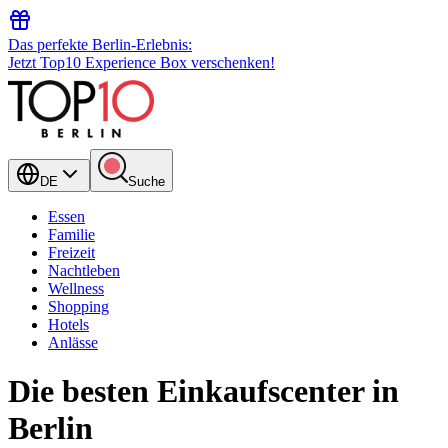
Das perfekte Berlin-Erlebnis:
Jetzt Top10 Experience Box verschenken!
DE
Suche
Essen
Familie
Freizeit
Nachtleben
Wellness
Shopping
Hotels
Anlässe
Die besten Einkaufscenter in
Berlin