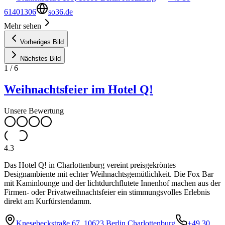
61401306
so36.de
Mehr sehen
Vorheriges Bild
Nächstes Bild
1
/
6
Weihnachtsfeier im Hotel Q!
Unsere Bewertung
4.3
Das Hotel Q! in Charlottenburg vereint preisgekröntes
Designambiente mit echter Weihnachtsgemütlichkeit. Die Fox Bar
mit Kaminlounge und der lichtdurchflutete Innenhof machen aus der
Firmen- oder Privatweihnachtsfeier ein stimmungsvolles Erlebnis
direkt am Kurfürstendamm.
Knesebeckstraße 67, 10623 Berlin Charlottenburg
+49 30