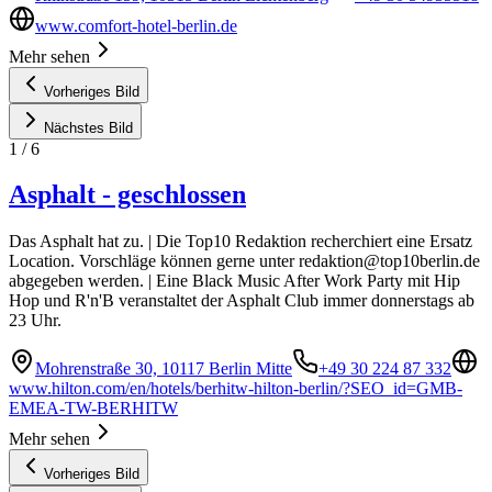
www.comfort-hotel-berlin.de
Mehr sehen
Vorheriges Bild
Nächstes Bild
1
/
6
Asphalt - geschlossen
Das Asphalt hat zu. | Die Top10 Redaktion recherchiert eine Ersatz
Location. Vorschläge können gerne unter
redaktion@top10berlin.de
abgegeben werden. | Eine Black Music After Work Party mit Hip
Hop und R'n'B veranstaltet der Asphalt Club immer donnerstags ab
23 Uhr.
Mohrenstraße 30, 10117 Berlin Mitte
+49 30 224 87 332
www.hilton.com/en/hotels/berhitw-hilton-berlin/?SEO_id=GMB-
EMEA-TW-BERHITW
Mehr sehen
Vorheriges Bild