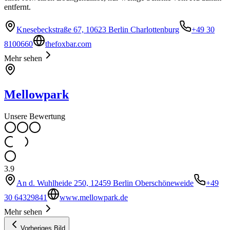
entfernt.
Knesebeckstraße 67, 10623 Berlin Charlottenburg
+49 30
8100660
thefoxbar.com
Mehr sehen
Mellowpark
Unsere Bewertung
3.9
An d. Wuhlheide 250, 12459 Berlin Oberschöneweide
+49
30 64329841
www.mellowpark.de
Mehr sehen
Vorheriges Bild