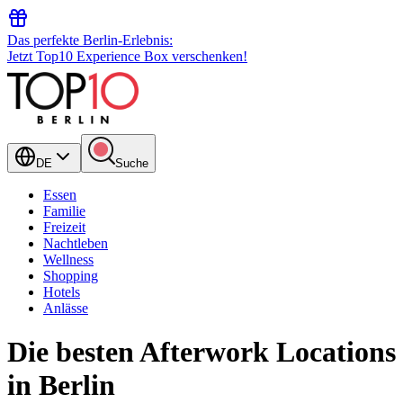
Das perfekte Berlin-Erlebnis:
Jetzt Top10 Experience Box verschenken!
DE
Suche
Essen
Familie
Freizeit
Nachtleben
Wellness
Shopping
Hotels
Anlässe
Die besten Afterwork Locations
in Berlin