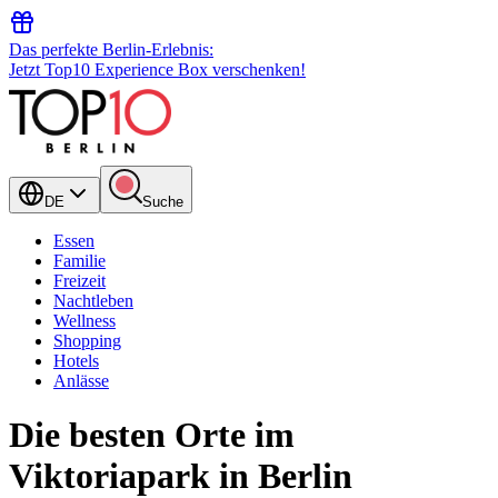
Das perfekte Berlin-Erlebnis:
Jetzt Top10 Experience Box verschenken!
DE
Suche
Essen
Familie
Freizeit
Nachtleben
Wellness
Shopping
Hotels
Anlässe
Die besten Orte im
Viktoriapark in Berlin