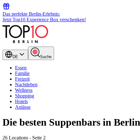
Das perfekte Berlin-Erlebnis:
Jetzt Top10 Experience Box verschenken!
DE
Suche
Essen
Familie
Freizeit
Nachtleben
Wellness
Shopping
Hotels
Anlässe
Die besten Suppenbars in Berli
26 Locations
- Seite 2