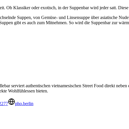
eit. Ob Klassiker oder exotisch, in der Suppenbar wird jeder satt. Dies
echselnde Suppen, von Gemüse- und Linsensuppe über asiatische Nudel
le Suppen gibt es auch zum Mitnehmen. So wird die Suppenbar zur wär
ar serviert authentischen vietnamesischen Street Food direkt neben de
fekte Wohlfühlessen bieten.
2277
pho.berlin