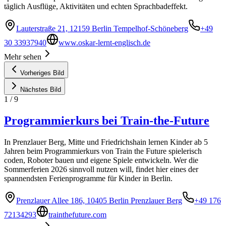
täglich Ausflüge, Aktivitäten und echten Sprachbadeffekt.
Lauterstraße 21, 12159 Berlin Tempelhof-Schöneberg
+49
30 33937940
www.oskar-lernt-englisch.de
Mehr sehen
Vorheriges Bild
Nächstes Bild
1
/
9
Programmierkurs bei Train-the-Future
In Prenzlauer Berg, Mitte und Friedrichshain lernen Kinder ab 5
Jahren beim Programmierkurs von Train the Future spielerisch
coden, Roboter bauen und eigene Spiele entwickeln. Wer die
Sommerferien 2026 sinnvoll nutzen will, findet hier eines der
spannendsten Ferienprogramme für Kinder in Berlin.
Prenzlauer Allee 186, 10405 Berlin Prenzlauer Berg
+49 176
72134293
trainthefuture.com