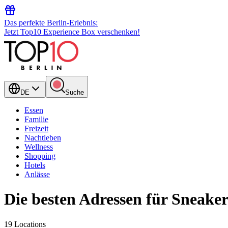
Das perfekte Berlin-Erlebnis:
Jetzt Top10 Experience Box verschenken!
DE
Suche
Essen
Familie
Freizeit
Nachtleben
Wellness
Shopping
Hotels
Anlässe
Die besten Adressen für Sneaker
19 Locations