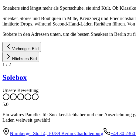
Sneakers sind längst mehr als Sportschuhe, sie sind Kult. Ob Klassike
Sneaker-Stores und Boutiquen in Mitte, Kreuzberg und Friedrichshai
limitierte Drops, während Second-Hand-Läden Raritäten führen. Von sp
Stöbere in den Adressen unten, um die besten Sneakers in Berlin zu f
Vorheriges Bild
Nächstes Bild
1
/
2
Solebox
Unsere Bewertung
5.0
Ein wahres Paradies für Sneaker-Liebhaber und eine Auszeichnung gab 
Läden weltweit gewählt!
Nürnberger Str. 14, 10789 Berlin Charlottenburg
+49 30 2360