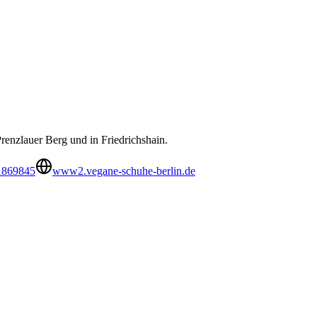
Prenzlauer Berg und in Friedrichshain.
1869845
www2.vegane-schuhe-berlin.de