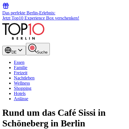
Das perfekte Berlin-Erlebnis:
Jetzt Top10 Experience Box verschenken!
DE
Suche
Essen
Familie
Freizeit
Nachtleben
Wellness
Shopping
Hotels
Anlässe
Rund um das Café Sissi in
Schöneberg in Berlin