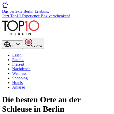
Das perfekte Berlin-Erlebnis:
Jetzt Top10 Experience Box verschenken!
DE
Suche
Essen
Familie
Freizeit
Nachtleben
Wellness
Shopping
Hotels
Anlässe
Die besten Orte an der
Schleuse in Berlin