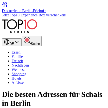
Das perfekte Berlin-Erlebnis:
Jetzt Top10 Experience Box verschenken!
DE
Suche
Essen
Familie
Freizeit
Nachtleben
Wellness
Shopping
Hotels
Anlässe
Die besten Adressen für Schals
in Berlin