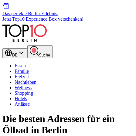
Das perfekte Berlin-Erlebnis:
Jetzt Top10 Experience Box verschenken!
DE
Suche
Essen
Familie
Freizeit
Nachtleben
Wellness
Shopping
Hotels
Anlässe
Die besten Adressen für ein
Ölbad in Berlin