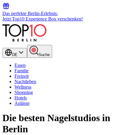
Das perfekte Berlin-Erlebnis:
Jetzt Top10 Experience Box verschenken!
DE
Suche
Essen
Familie
Freizeit
Nachtleben
Wellness
Shopping
Hotels
Anlässe
Die besten Nagelstudios in
Berlin