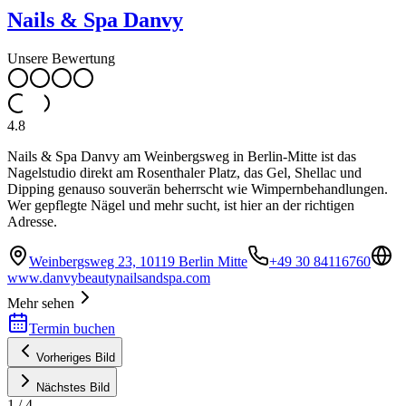
Nails & Spa Danvy
Unsere Bewertung
4.8
Nails & Spa Danvy am Weinbergsweg in Berlin-Mitte ist das
Nagelstudio direkt am Rosenthaler Platz, das Gel, Shellac und
Dipping genauso souverän beherrscht wie Wimpernbehandlungen.
Wer gepflegte Nägel und mehr sucht, ist hier an der richtigen
Adresse.
Weinbergsweg 23, 10119 Berlin Mitte
+49 30 84116760
www.danvybeautynailsandspa.com
Mehr sehen
Termin buchen
Vorheriges Bild
Nächstes Bild
1
/
4