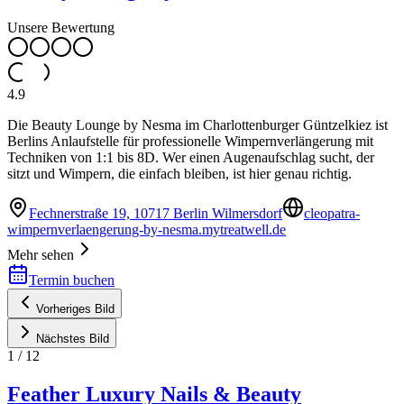
Unsere Bewertung
4.9
Die Beauty Lounge by Nesma im Charlottenburger Güntzelkiez ist
Berlins Anlaufstelle für professionelle Wimpernverlängerung mit
Techniken von 1:1 bis 8D. Wer einen Augenaufschlag sucht, der
sitzt und Wimpern, die einfach bleiben, ist hier genau richtig.
Fechnerstraße 19, 10717 Berlin Wilmersdorf
cleopatra-
wimpernverlaengerung-by-nesma.mytreatwell.de
Mehr sehen
Termin buchen
Vorheriges Bild
Nächstes Bild
1
/
12
Feather Luxury Nails & Beauty