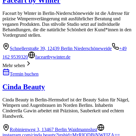
Faceart by Winter
Faceart by Winter in Berlin-Niederschöneweide ist die Adresse für
präzise Wimpernverlängerung mit ausführlicher Beratung und
veganen Produkten. Das stilvolle Studio setzt auf individuelle
Behandlungen, die die natürliche Schönheit der Kund*innen in den
Vordergrund stellen.
Schnellerstraße 39, 12439 Berlin Niederschöneweide
+49
162 9539320
faceartbywinter.de
Mehr sehen
Termin buchen
Cinda Beauty
Cinda Beauty in Berlin-Hermsdorf ist der Beauty Salon für Nägel,
Wimpern und Augenbrauen im Norden Berlins. Inhaberin
Cinderella Gawin arbeitet mit Präzision, Sauberkeit und echtem
Handwerk.
Robinienweg 3, 13467 Berlin Waidmannslust
instagram.com/cinda.beauty?igshid=MzRIODBiNWFIZA==