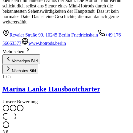
kleinsten und lautesten Autos der Stadt. Die Hotrod Tour Berlin
schickt dich selbst ans Steuer eines Mini-Hotrods durch die
bekanntesten Sehenswürdigkeiten der Hauptstadt. Das ist kein
normales Date. Das ist eine Geschichte, die man danach gerne
weitererzählt.
Revaler Straße 99, 10245 Berlin Friedrichshain
+49 176
56663377
www.hotrods.berlin
Mehr sehen
Vorheriges Bild
Nächstes Bild
1
/
5
Marina Lanke Hausbootcharter
Unsere Bewertung
3.8