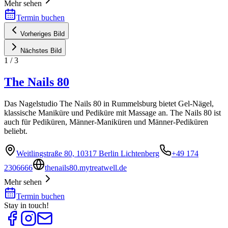
Mehr sehen
Termin buchen
Vorheriges Bild
Nächstes Bild
1
/
3
The Nails 80
Das Nagelstudio The Nails 80 in Rummelsburg bietet Gel-Nägel,
klassische Maniküre und Pediküre mit Massage an. The Nails 80 ist
auch für Pediküren, Männer-Maniküren und Männer-Pediküren
beliebt.
Weitlingstraße 80, 10317 Berlin Lichtenberg
+49 174
2306666
thenails80.mytreatwell.de
Mehr sehen
Termin buchen
Stay in touch!