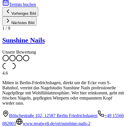
Termin buchen
Vorheriges Bild
Nächstes Bild
1
/
9
Sunshine Nails
Unsere Bewertung
4.6
Mitten in Berlin-Friedrichshagen, direkt um die Ecke vom S-
Bahnhof, vereint das Nagelstudio Sunshine Nails professionelle
Nagelpflege mit Wohlfühlatmosphäre. Wer hier reinkommt, geht mit
frischen Nägeln, gepflegten Wimpern oder entspanntem Kopf
wieder raus.
Bölschestraße 102, 12587 Berlin Friedrichshagen
+49 15566
882803
www.treatwell.de/ort/sunshine-nails-2