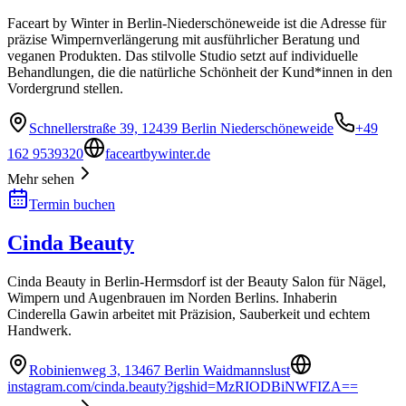
Faceart by Winter in Berlin-Niederschöneweide ist die Adresse für
präzise Wimpernverlängerung mit ausführlicher Beratung und
veganen Produkten. Das stilvolle Studio setzt auf individuelle
Behandlungen, die die natürliche Schönheit der Kund*innen in den
Vordergrund stellen.
Schnellerstraße 39, 12439 Berlin Niederschöneweide
+49
162 9539320
faceartbywinter.de
Mehr sehen
Termin buchen
Cinda Beauty
Cinda Beauty in Berlin-Hermsdorf ist der Beauty Salon für Nägel,
Wimpern und Augenbrauen im Norden Berlins. Inhaberin
Cinderella Gawin arbeitet mit Präzision, Sauberkeit und echtem
Handwerk.
Robinienweg 3, 13467 Berlin Waidmannslust
instagram.com/cinda.beauty?igshid=MzRIODBiNWFIZA==