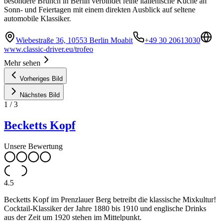
besondere Brunch in Berlin verbindet feine italienische Küche an
Sonn- und Feiertagen mit einem direkten Ausblick auf seltene
automobile Klassiker.
Wiebestraße 36, 10553 Berlin Moabit
+49 30 20613030
www.classic-driver.eu/trofeo
Mehr sehen
Vorheriges Bild
Nächstes Bild
1
/
3
Becketts Kopf
Unsere Bewertung
4.5
Becketts Kopf im Prenzlauer Berg betreibt die klassische Mixkultur!
Cocktail-Klassiker der Jahre 1880 bis 1910 und englische Drinks
aus der Zeit um 1920 stehen im Mittelpunkt.