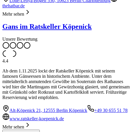
Lotte-Lenya-Bogen 550, 10623 Berlin Charlottenburg
thehatbar.de
Mehr sehen
Gans im Ratskeller Köpenick
Unsere Bewertung
4.4
Ab dem 1.11.2025 lockt der Ratskeller Köpenick mit seinem
famosen Gänseessen in historischem Ambiente. Unter dem
mittelalterlich anmutenden Gewölbe im Souterrain des Rathauses
wird hier die Martinsgans mit Gewürzhonig glasiert, und gemeinsam
mit Grünkohl oder Rotkraut und Kartoffelkloß serviert. Frühzeitige
Reservierung wird empfohlen.
Alt-Köpenick 21, 12555 Berlin Köpenick
+49 30 655 51 78
www.ratskeller-koepenick.de
Mehr sehen