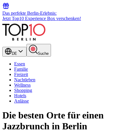
Das perfekte Berlin-Erlebnis:
Jetzt Top10 Experience Box verschenken!
DE
Suche
Essen
Familie
Freizeit
Nachtleben
Wellness
Shopping
Hotels
Anlässe
Die besten Orte für einen
Jazzbrunch in Berlin