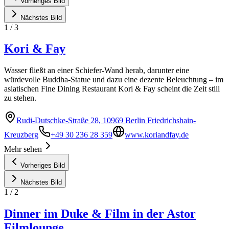
Vorheriges Bild
Nächstes Bild
1
/
3
Kori & Fay
Wasser fließt an einer Schiefer-Wand herab, darunter eine
würdevolle Buddha-Statue und dazu eine dezente Beleuchtung – im
asiatischen Fine Dining Restaurant Kori & Fay scheint die Zeit still
zu stehen.
Rudi-Dutschke-Straße 28, 10969 Berlin Friedrichshain-
Kreuzberg
+49 30 236 28 359
www.koriandfay.de
Mehr sehen
Vorheriges Bild
Nächstes Bild
1
/
2
Dinner im Duke & Film in der Astor
Filmlounge