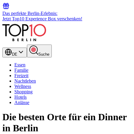
Das perfekte Berlin-Erlebnis:
Jetzt Top10 Experience Box verschenken!
DE
Suche
Essen
Familie
Freizeit
Nachtleben
Wellness
Shopping
Hotels
Anlässe
Die besten Orte für ein Dinner
in Berlin