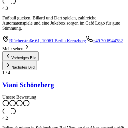
4.3
Fußball gucken, Billard und Dart spielen, zahlreiche
Automatenspiele und eine Jukebox sorgen im Café Logo für gute
Stimmung.
Blücherstraße 61, 10961 Berlin Kreuzberg
+49 30 6944782
Mehr sehen
Vorheriges Bild
Nächstes Bild
1
/
4
Viani Schöneberg
Unsere Bewertung
4.2
Italianità mitten in Schöneberg: Bei Viani an der Akazienstraße trifft