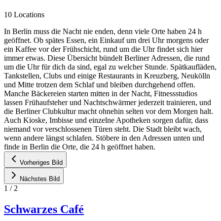
10 Locations
In Berlin muss die Nacht nie enden, denn viele Orte haben 24 h
geöffnet. Ob spätes Essen, ein Einkauf um drei Uhr morgens oder
ein Kaffee vor der Frühschicht, rund um die Uhr findet sich hier
immer etwas. Diese Übersicht bündelt Berliner Adressen, die rund
um die Uhr für dich da sind, egal zu welcher Stunde. Spätkaufläden,
Tankstellen, Clubs und einige Restaurants in Kreuzberg, Neukölln
und Mitte trotzen dem Schlaf und bleiben durchgehend offen.
Manche Bäckereien starten mitten in der Nacht, Fitnessstudios
lassen Frühaufsteher und Nachtschwärmer jederzeit trainieren, und
die Berliner Clubkultur macht ohnehin selten vor dem Morgen halt.
Auch Kioske, Imbisse und einzelne Apotheken sorgen dafür, dass
niemand vor verschlossenen Türen steht. Die Stadt bleibt wach,
wenn andere längst schlafen. Stöbere in den Adressen unten und
finde in Berlin die Orte, die 24 h geöffnet haben.
Vorheriges Bild
Nächstes Bild
1
/
2
Schwarzes Café