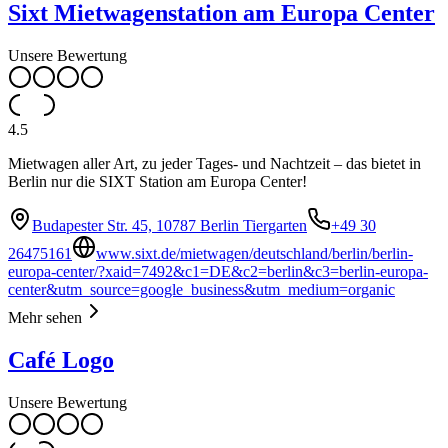
Sixt Mietwagenstation am Europa Center
Unsere Bewertung
4.5
Mietwagen aller Art, zu jeder Tages- und Nachtzeit – das bietet in
Berlin nur die SIXT Station am Europa Center!
Budapester Str. 45, 10787 Berlin Tiergarten
+49 30
26475161
www.sixt.de/mietwagen/deutschland/berlin/berlin-
europa-center/?xaid=7492&c1=DE&c2=berlin&c3=berlin-europa-
center&utm_source=google_business&utm_medium=organic
Mehr sehen
Café Logo
Unsere Bewertung