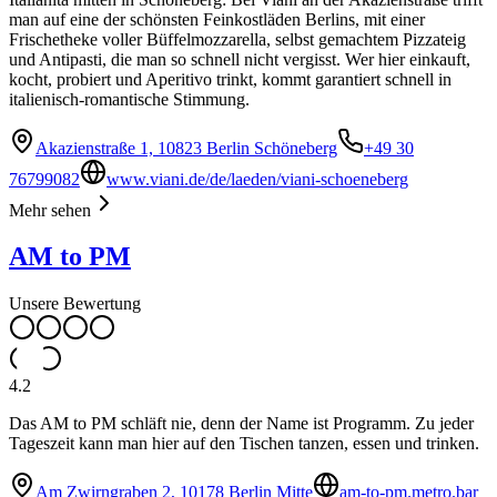
man auf eine der schönsten Feinkostläden Berlins, mit einer
Frischetheke voller Büffelmozzarella, selbst gemachtem Pizzateig
und Antipasti, die man so schnell nicht vergisst. Wer hier einkauft,
kocht, probiert und Aperitivo trinkt, kommt garantiert schnell in
italienisch-romantische Stimmung.
Akazienstraße 1, 10823 Berlin Schöneberg
+49 30
76799082
www.viani.de/de/laeden/viani-schoeneberg
Mehr sehen
AM to PM
Unsere Bewertung
4.2
Das AM to PM schläft nie, denn der Name ist Programm. Zu jeder
Tageszeit kann man hier auf den Tischen tanzen, essen und trinken.
Am Zwirngraben 2, 10178 Berlin Mitte
am-to-pm.metro.bar